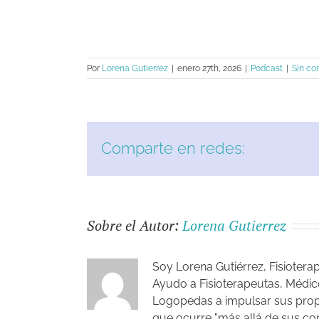
Por
Lorena Gutierrez
|
enero 27th, 2026
|
Podcast
|
Sin co
Comparte en redes:
Sobre el Autor:
Lorena Gutierrez
Soy Lorena Gutiérrez, Fisioter
Ayudo a Fisioterapeutas, Médi
Logopedas a impulsar sus propi
que ocurre "más allá de sus con