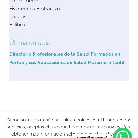
Porteo bebe
Fisioterapia Embarazo
Podcast
El libro
Última entrada
Directorio Profesionales de la Salud Formados en
Porteo y sus Aplicaciones en Salud Materno-Infantil
Copyright 2021 FisioByM | Diseño
La Semilla
|
Política de Privacidad
|
Atención: nuestra página utiliza cookies. Al utilizar nuestros
Aviso Legal
|
Politica de Cookies
servicios, aceptas el uso que hacemos de las cookies. Para
obtener más información sobre cookies haz click
aquí
.
¿Necesitas ayuda?