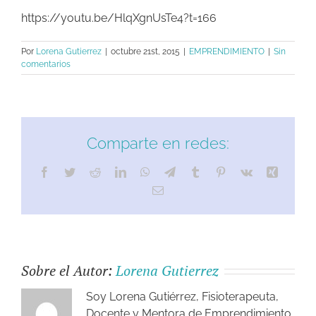
https://youtu.be/HlqXgnUsTe4?t=166
Por
Lorena Gutierrez
|
octubre 21st, 2015
|
EMPRENDIMIENTO
|
Sin
comentarios
Comparte en redes:
Facebook
Twitter
Reddit
LinkedIn
WhatsApp
Telegram
Tumblr
Pinterest
Vk
Xing
Correo
electrónico
Sobre el Autor:
Lorena Gutierrez
Soy Lorena Gutiérrez, Fisioterapeuta,
Docente y Mentora de Emprendimiento