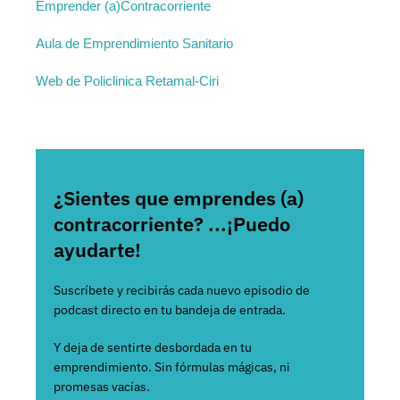
⁠⁠Emprender (a)Contracorriente ⁠⁠
⁠⁠Aula de Emprendimiento Sanitario⁠⁠
Web de Policlinica Retamal-Ciri
¿Sientes que emprendes (a)
contracorriente? ...¡Puedo
ayudarte!
Suscríbete y recibirás cada nuevo episodio de
podcast directo en tu bandeja de entrada.
Y deja de sentirte desbordada en tu
emprendimiento. Sin fórmulas mágicas, ni
promesas vacías.