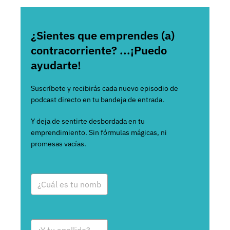
¿Sientes que emprendes (a)
contracorriente? ...¡Puedo
ayudarte!
Suscríbete y recibirás cada nuevo episodio de
podcast directo en tu bandeja de entrada.
Y deja de sentirte desbordada en tu
emprendimiento. Sin fórmulas mágicas, ni
promesas vacías.