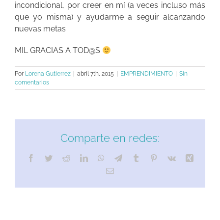
incondicional, por creer en mí (a veces incluso más
que yo misma) y ayudarme a seguir alcanzando
nuevas metas
MIL GRACIAS A TOD@S
Por
Lorena Gutierrez
|
abril 7th, 2015
|
EMPRENDIMIENTO
|
Sin
comentarios
Comparte en redes:
Facebook
Twitter
Reddit
LinkedIn
WhatsApp
Telegram
Tumblr
Pinterest
Vk
Xing
Correo
electrónico