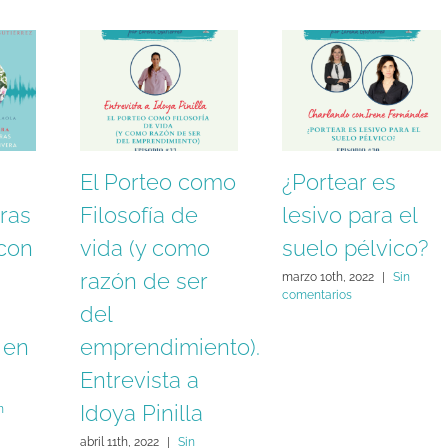
El Porteo como
¿Portear es
ras
Filosofía de
lesivo para el
 con
vida (y como
suelo pélvico?
razón de ser
marzo 10th, 2022
|
Sin
comentarios
del
 en
emprendimiento).
Entrevista a
Idoya Pinilla
n
abril 11th, 2022
|
Sin