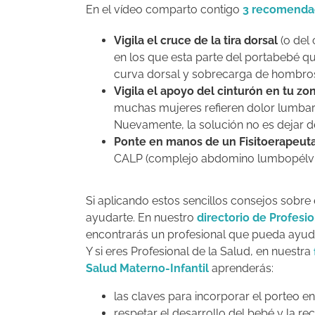
En el vídeo comparto contigo
3 recomendac
Vigila el cruce de la tira dorsal
(o del 
en los que esta parte del portabebé qu
curva dorsal y sobrecarga de hombros.
Vigila el apoyo del cinturón en tu z
muchas mujeres refieren dolor lumbar p
Nuevamente, la solución no es dejar d
Ponte en manos de un Fisitoerapeut
CALP (complejo abdomino lumbopélvico
Si aplicando estos sencillos consejos sobre 
ayudarte. En nuestro
directorio de Profesi
encontrarás un profesional que pueda ayud
Y si eres Profesional de la Salud, en nuestra
Salud Materno-Infantil
aprenderás:
las claves para incorporar el porteo en
respetar el desarrollo del bebé y la 