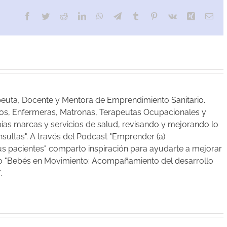
Facebook
Twitter
Reddit
LinkedIn
WhatsApp
Telegram
Tumblr
Pinterest
Vk
Xing
Cor
elec
apeuta, Docente y Mentora de Emprendimiento Sanitario.
cos, Enfermeras, Matronas, Terapeutas Ocupacionales y
as marcas y servicios de salud, revisando y mejorando lo
sultas". A través del Podcast "Emprender (a)
tus pacientes" comparto inspiración para ayudarte a mejorar
ibro "Bebés en Movimiento: Acompañamiento del desarrollo
.